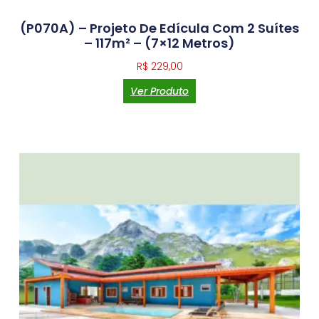
(P070A) – Projeto De Edícula Com 2 Suítes
– 117m² – (7×12 Metros)
R$
229,00
Ver Produto