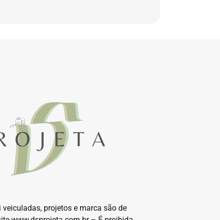
 veiculadas, projetos e marca são de
site www.dsprojeta.com.br – É proibida