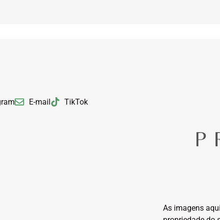
gram
E-mail
TikTok
As imagens aqui
propriedade do 