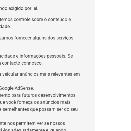
o exigido por lei.
o temos controle sobre o conteúdo e
idade
.
ssamos fornecer alguns dos serviços
acidade e informações pessoais. Se
m contacto connosco.
 veicular anúncios mais relevantes em
 Google AdSense.
mento para futuros desenvolvimentos.
que você forneça os anúncios mais
as semelhantes que possam ser do seu
nte nos permitem ver se nossos
itá-los adequadamente e, quando