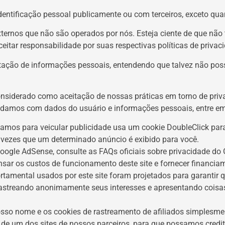
ntificação pessoal publicamente ou com terceiros, exceto quand
 externos que não são operados por nós. Esteja ciente de que nã
ceitar responsabilidade por suas respectivas
políticas de privac
icitação de informações pessoais, entendendo que talvez não po
onsiderado como aceitação de nossas práticas em torno de priv
lidamos com dados do usuário e informações pessoais, entre e
amos para veicular publicidade usa um cookie DoubleClick para
 vezes que um determinado anúncio é exibido para você.
oogle AdSense, consulte as FAQs oficiais sobre privacidade do
sar os custos de funcionamento deste site e fornecer financia
tamental usados por este site foram projetados para garantir 
 rastreando anonimamente seus interesses e apresentando cois
sso nome e os cookies de rastreamento de afiliados simplesme
s de um dos sites de nossos parceiros, para que possamos cred