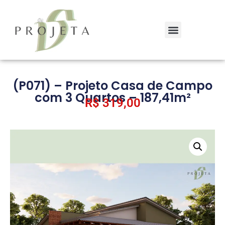
(P071) – Projeto Casa de Campo
com 3 Quartos – 187,41m²
R$
319,00