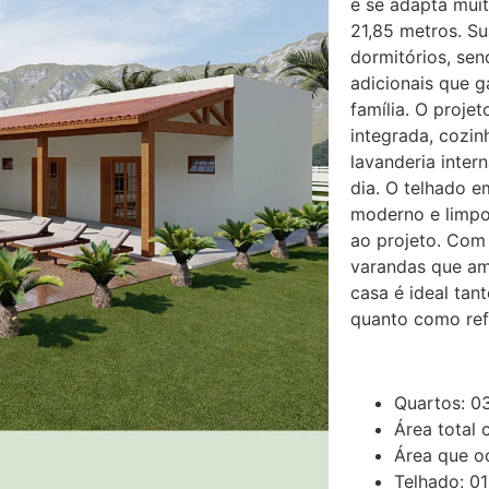
e se adapta mui
21,85 metros. S
dormitórios, sen
adicionais que 
família. O proje
integrada, cozin
lavanderia inter
dia. O telhado e
moderno e limpo
ao projeto. Com
varandas que am
casa é ideal tan
quanto como ref
Quartos: 03 
Área total
Área que o
Telhado: 0