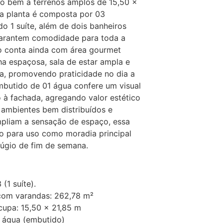
to bem a terrenos amplos de 15,50 ×
ua planta é composta por 03
do 1 suíte, além de dois banheiros
garantem comodidade para toda a
to conta ainda com área gourmet
ha espaçosa, sala de estar ampla e
na, promovendo praticidade no dia a
mbutido de 01 água confere um visual
 à fachada, agregando valor estético
 ambientes bem distribuídos e
pliam a sensação de espaço, essa
to para uso como moradia principal
úgio de fim de semana.
(1 suíte).
 com varandas: 262,78 m²
cupa: 15,50 x 21,85 m
1 água (embutido)