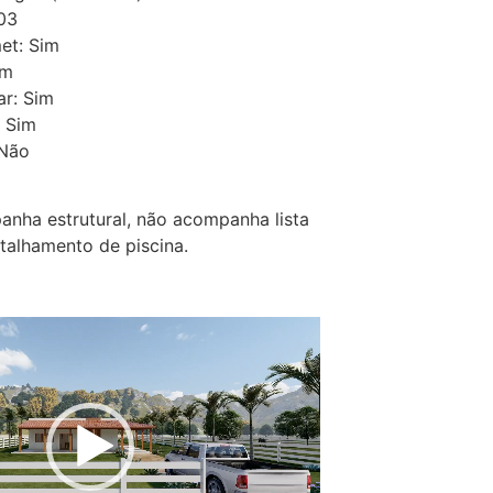
 03
et: Sim
im
ar: Sim
: Sim
 Não
nha estrutural, não acompanha lista
etalhamento de piscina.