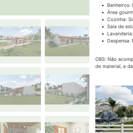
Banheiros:
Área gourm
Cozinha: S
Sala de est
Lavanderia
Despensa:
OBS: Não acompa
de material, e d
Tocador
de
vídeo